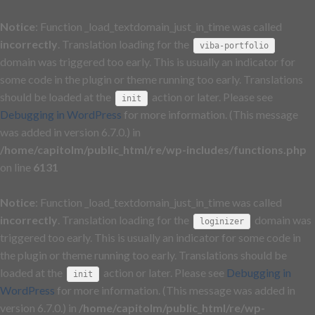
Notice
: Function _load_textdomain_just_in_time was called
incorrectly
. Translation loading for the
viba-portfolio
domain was triggered too early. This is usually an indicator for
some code in the plugin or theme running too early. Translations
should be loaded at the
action or later. Please see
init
Debugging in WordPress
for more information. (This message
was added in version 6.7.0.) in
/home/capitolm/public_html/re/wp-includes/functions.php
on line
6131
Notice
: Function _load_textdomain_just_in_time was called
incorrectly
. Translation loading for the
domain was
loginizer
triggered too early. This is usually an indicator for some code in
the plugin or theme running too early. Translations should be
loaded at the
action or later. Please see
Debugging in
init
WordPress
for more information. (This message was added in
version 6.7.0.) in
/home/capitolm/public_html/re/wp-