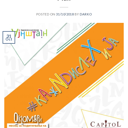
POSTED ON
31/10/2018
BY
DARKO
31
Oct