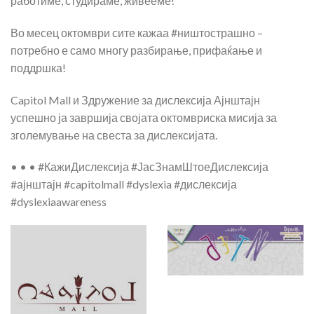
работиме, студираме, живееме!
Во месец октомври сите кажаа #ништострашно –
потребно е само многу разбирање, прифаќање и
поддршка!
Capitol Mall и Здружение за дислексија Ајнштајн
успешно ја завршија својата октомвриска мисија за
зголемување на свеста за дислексијата.
• • • #КажиДислексија #ЈасЗнамШтоеДислексија
#ајнштајн #capitolmall #dyslexia #дислексија
#dyslexiaawareness