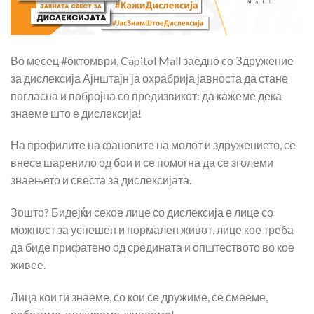
Во месец #октомври, Capitol Mall заедно со Здружение
за дислексија Ајнштајн ја охрабрија јавноста да стане
погласна и побројна со предизвикот: да кажеме дека
знаеме што е дислексија!
На профилите на фановите на молот и здружението, се
внесе шаренило од бои и се помогна да се зголеми
знаењето и свеста за дислексијата.
Зошто? Бидејќи секое лице со дислексија е лице со
можност за успешен и нормален живот, лице кое треба
да биде прифатено од средината и општеството во кое
живее.
Лица кои ги знаеме, со кои се дружиме, се смееме,