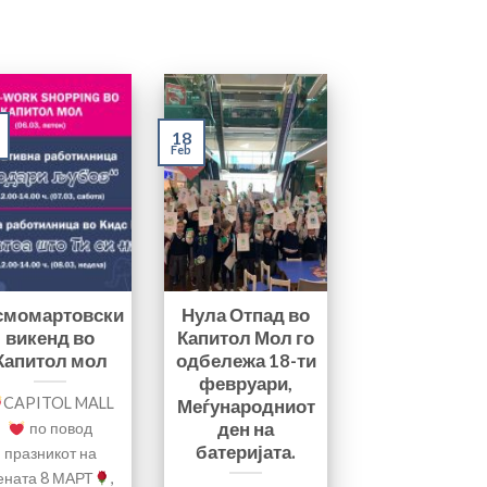
18
Feb
смомартовски
Нула Отпад во
викенд во
Капитол Мол го
Капитол мол
одбележа 18-ти
февруари,
CAPITOL MALL
Меѓународниот
ден на
по повод
батеријата.
празникот на
ената 8 МАРТ
,