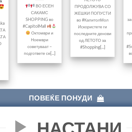
&
ВО ЕСЕН
ПРОДОЛЖУВА СО
САКАМС
ЖЕШКИ ПОПУСТИ
SHOPPING во
за
во #КапитолМол
ska
#CapitolMall
Искористете ги
АТА
Октомври и
пр
последните денови
АТА
Ноември
од ЛЕТОТО за
О
советуваат –
#S
#Shopping[...]
подгответе се[...]
в
ПОВЕЌЕ ПОНУДИ
НАСТАНИ