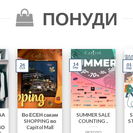
ПОНУДИ
14
26
01
Sep
Oct
Sep
АА
Во ЕСЕН сакам
SUMMER SALE
S
SHOPPING во
COUNTING ..
S
ВО
Capitol Mall
ЛЕТОТО