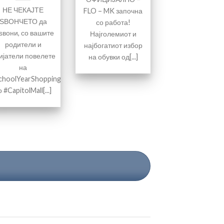
НЕ ЧЕКАЈТЕ
FLO – MK започна
ЅВОНЧЕТО да
со работа!
ѕвони, со вашите
Најголемиот и
родители и
најбогатиот избор
ијатели повелете
на обувки од[...]
на
choolYearShopping
о #CapitolMall[...]