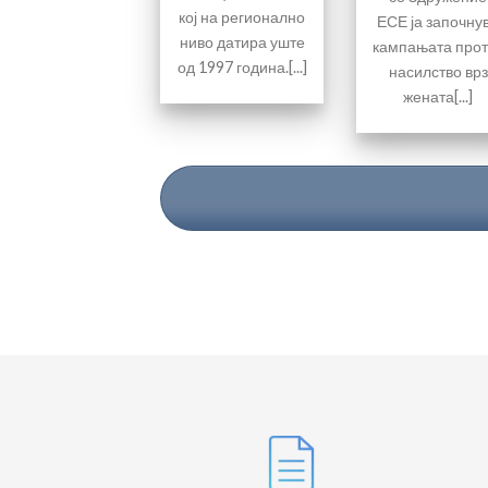
кој на регионално
ЕСЕ ја започну
ниво датира уште
кампањата прот
од 1997 година.[...]
насилство врз
жената[...]