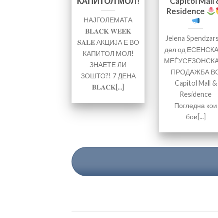
КАПИТОЛ МОЛ!
Capitol Mall 
Residence
НАЈГОЛЕМАТА
𝐁𝐋𝐀𝐂𝐊 𝐖𝐄𝐄𝐊
Jelena Spendzar
𝐒𝐀𝐋𝐄 АКЦИЈА Е ВО
дел од ЕСЕНСК
КАПИТОЛ МОЛ!
МЕЃУСЕЗОНСК
ЗНАЕТЕ ЛИ
ПРОДАЖБА В
ЗОШТО?! 7 ДЕНА
Capitol Mall &
𝐁𝐋𝐀𝐂𝐊[...]
Residence
Погледна кои
бои[...]