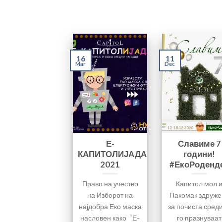
16
11
Mar
Dec
Е-
Славиме 7
КАПИТОЛИЈАДА
години!
2021
#ЕкоРоденд
Право на учество
Капитол мол 
на Изборот на
Пакомак здруже
најдобра Еко маска
за почиста сред
насловен како “Е-
го празнуваат