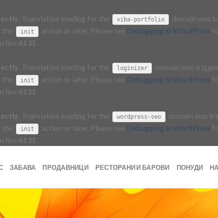
rectly
. Translation loading for the
domain was tri
viba-portfolio
t the
action or later. Please see
Debugging in WordPress
fo
init
n line
6131
rectly
. Translation loading for the
domain was triggere
loginizer
t the
action or later. Please see
Debugging in WordPress
fo
init
n line
6131
rectly
. Translation loading for the
domain was trig
wordpress-seo
t the
action or later. Please see
Debugging in WordPress
fo
init
n line
6131
С
ЗАБАВА
ПРОДАВНИЦИ
РЕСТОРАНИ И БАРОВИ
ПОНУДИ
Н