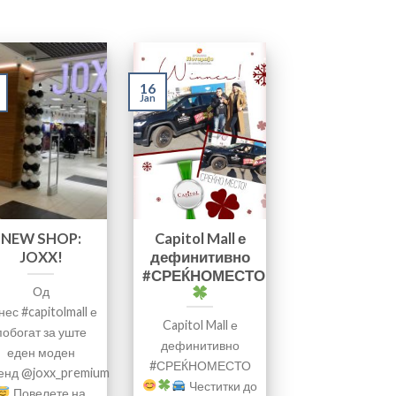
16
Jan
NEW SHOP:
Capitol Mall е
JOXX!
дефинитивно
#СРЕЌНОМЕСТО
Од
нес #capitolmall е
Capitol Mall е
побогат за уште
дефинитивно
еден моден
#СРЕЌНОМЕСТО
енд @joxx_premium
Честитки до
Повелете на