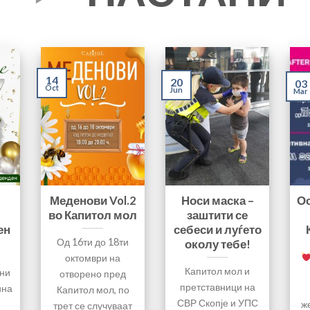
14
20
03
Oct
Jun
Mar
Меденови Vol.2
Носи маска –
О
во Капитол мол
заштити се
ен
себеси и луѓето
Од 16ти до 18ти
околу тебе!
и
октомври на
Капитол мол и
ни
отворено пред
претставници на
ина
Капитол мол, по
СВР Скопје и УПС
ж
трет се случуваат