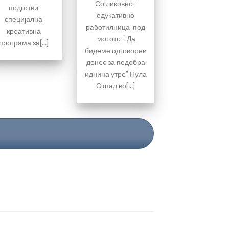
Со ликовно-
подготви
едукативно
специјална
работилница под
креативна
мотото “ Да
програма за[...]
бидеме одговорни
денес за подобра
иднина утре” Нула
Отпад во[...]