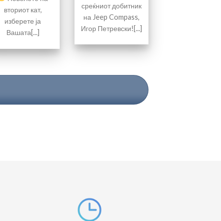
среќниот добитник
вториот кат,
на Jeep Compass,
изберете ја
Игор Петревски![...]
Вашата[...]