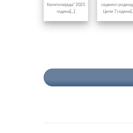
Капитолијада” 2021
седмиот роденд
година[...]
Цели 7 години[..