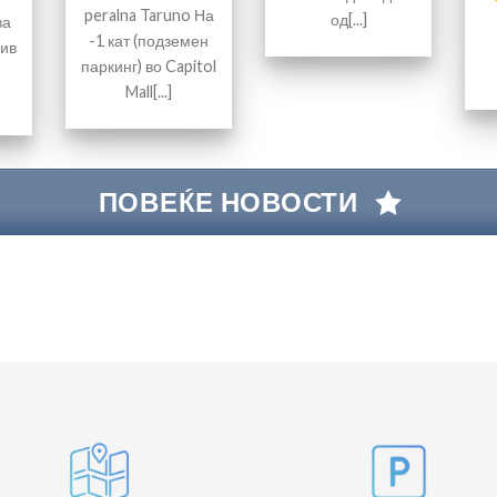
peralna Taruno На
од[...]
ва
-1 кат (подземен
ив
паркинг) во Capitol
Mall[...]
ПОВЕЌЕ НОВОСТИ