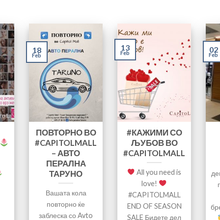
13
02
18
Feb
Feb
Feb
ПОВТОРНО ВО
#КАЖИМИ СО
#CAPITOLMALL
ЉУБОВ ВО
– АВТО
#CAPITOLMALL
ПЕРАЛНА
All you need is
ТАРУНО
де
love!
Вашата кола
#CAPITOLMALL
повторно ќе
END OF SEASON
бр
заблеска со Avto
SALE Бидете дел