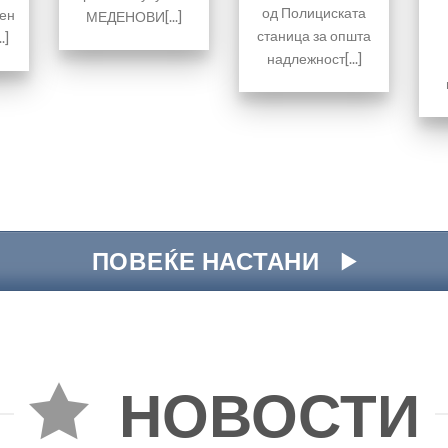
од Полициската
ен
МЕДЕНОВИ[...]
станица за општа
.]
надлежност[...]
ПОВЕЌЕ НАСТАНИ
НОВОСТИ