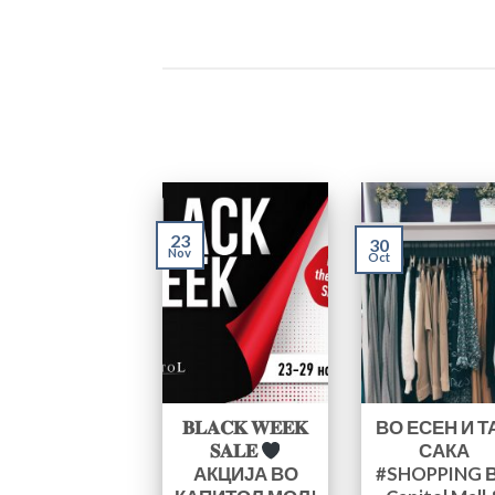
23
30
Nov
Oct
𝐁𝐋𝐀𝐂𝐊 𝐖𝐄𝐄𝐊
ВО ЕСЕН И Т
𝐒𝐀𝐋𝐄
САКА
АКЦИЈА ВО
#SHOPPING 