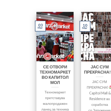
03
10
Mar
Mar
СЕ ОТВОРИ
ЈАС СУМ
ТЕХНОМАРКЕТ
ПРЕКРАСНА!
ВО КАПИТОЛ
ЈАС СУМ
МОЛ
ПРЕКРАСНА!
Техномаркет
Capitol Mall &
претставува
Residence во
малопродажен
соработка
ланец за техника
со Здружение