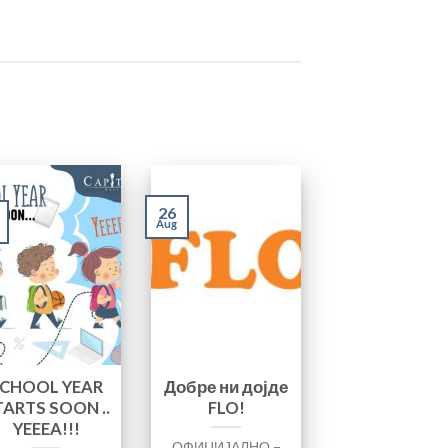
26
Aug
CHOOL YEAR
Добре ни дојде
TARTS SOON ..
FLO!
YEEEA!!!
ОФИЦИЈАЛНО –