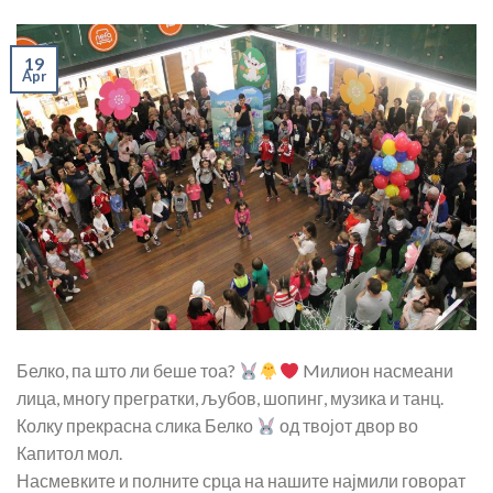
19
Apr
Белко, па што ли беше тоа?
Mилион насмеани
лица, многу прегратки, љубов, шопинг, музика и танц.
Колку прекрасна слика Белко
од твојот двор во
Капитол мол.
Насмевките и полните срца на нашите најмили говорат