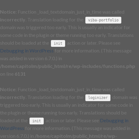
Notice
: Function _load_textdomain_just_in_time was called
incorrectly
. Translation loading for the
viba-portfolio
domain was triggered too early. This is usually an indicator for
some code in the plugin or theme running too early. Translations
should be loaded at the
action or later. Please see
init
Debugging in WordPress
for more information. (This message
was added in version 6.7.0.) in
/home/capitolm/public_html/re/wp-includes/functions.php
on line
6131
Notice
: Function _load_textdomain_just_in_time was called
incorrectly
. Translation loading for the
domain was
loginizer
triggered too early. This is usually an indicator for some code in
the plugin or theme running too early. Translations should be
loaded at the
action or later. Please see
Debugging in
init
WordPress
for more information. (This message was added in
version 6.7.0.) in
/home/capitolm/public_html/re/wp-