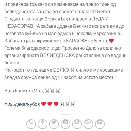
и повеќе за тоа како си поминавме на првиот ден од
велигденската забава во дворот на зајакот Белко.
Студиото за танци Break a Leg направија ЛУДА И
НЕЗАБОРАВНА забава додека Белко го испративме до
неговата куќичка на мал одмор и неколку морковчиња.
Забавата ја заокруживме со КАРАОКЕ со Белко.
Голема благодарност и до Просветно Дело за одлично
организираната ВЕЛИГДЕНСКА работилница со водени
боички.
На крајот го гушнавме БЕЛКО
силно и му посакавме
следна дружба денес од 11 часот, на истото место!
Ваш Капитол Мол,
#365денаљубов