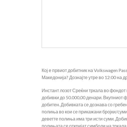
Кој е првиот добитник на Volkswagen Pas
Македонија? Дознајте утре во 12:00 на 
Инстант лозот Среќни тркала во фондот 
добивки до 50.000,00 денари. Вкупниот фо
добитен. Добивката се дознава со гребе
полиња во кои се прикажани бројки/суми
деветте полиња има три исти суми. Добив
полињата се откријат симболи на тркала,