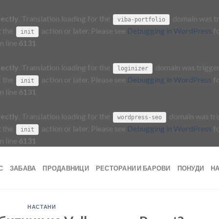
rectly
. Translation loading for the
domain was tri
viba-portfolio
t the
action or later. Please see
Debugging in WordPress
fo
init
n line
6131
rectly
. Translation loading for the
domain was triggere
loginizer
t the
action or later. Please see
Debugging in WordPress
fo
init
n line
6131
rectly
. Translation loading for the
domain was trig
wordpress-seo
t the
action or later. Please see
Debugging in WordPress
fo
init
n line
6131
С
ЗАБАВА
ПРОДАВНИЦИ
РЕСТОРАНИ И БАРОВИ
ПОНУДИ
Н
НАСТАНИ