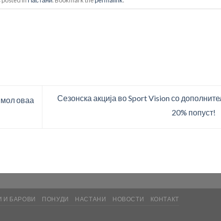
Сезонска акција во Sport Vision со дополнит
 мол оваа
20% попуст!
 И БАРОВИ
ПОНУДИ
НАСТАНИ
НОВОСТИ
КОНТАКТ