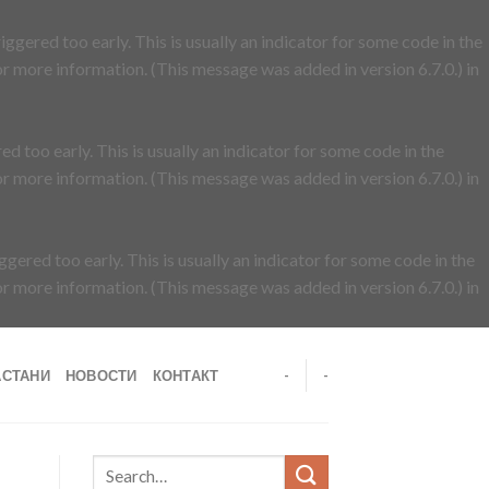
ggered too early. This is usually an indicator for some code in the
r more information. (This message was added in version 6.7.0.) in
d too early. This is usually an indicator for some code in the
r more information. (This message was added in version 6.7.0.) in
gered too early. This is usually an indicator for some code in the
r more information. (This message was added in version 6.7.0.) in
АСТАНИ
НОВОСТИ
КОНТАКТ
-
-