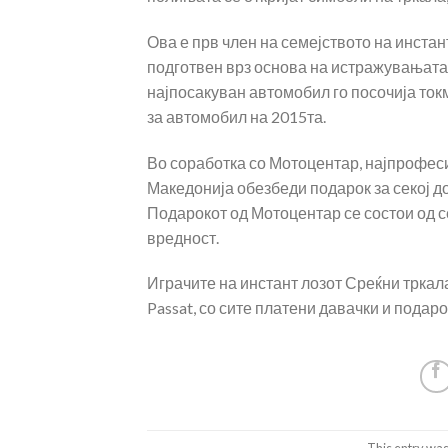
Ова е прв член на семејството на инстан
подготвен врз основа на истражувањата н
најпосакуван автомобил го посочија ток
за автомобил на 2015та.
Во соработка со Мотоцентар, најпрофеси
Македонија обезбеди подарок за секој д
Подарокот од Мотоцентар се состои од с
вредност.
Играчите на инстант лозот Среќни тркал
Passat, со сите платени давачки и подарок
This entry was