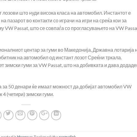
т лозови што нуди висока класа на автомобил. Инстантот е
а пазарот во контакти со играчи на игри на среќа кои за
му VW Passat, што се совпаѓа со прогласувањето на VW Passa
оналниот центар за гуми во Македонија, Државна лотарија 
обитник на автомобил од инстант лозот Среќни тркала.
ет зимски гуми за VW Passat, што на добивката и дава додад
а за 50 денари ќе имаат можност да добијат автомобил VW
 4 (четири) зимски гуми.
 posted in
Настани
. Bookmark the
permalink
.