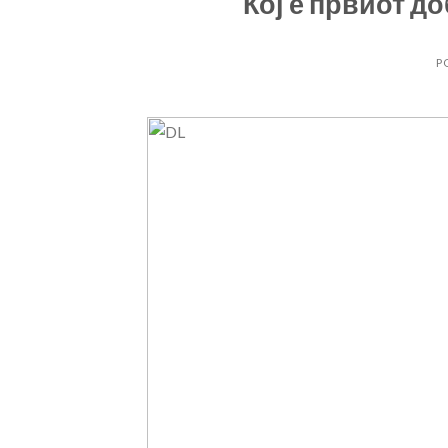
Кој е првиот до
P