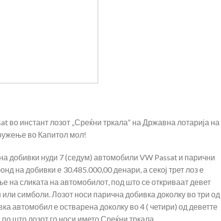
sat во инстант лозот „Среќни тркала“ на Државна лотарија на
дружење во Капитол мол!
на добивки нуди 7 (седум) автомобили VW Passat и парични
нд на добивки е 30.485.000,00 денари, а секој трет лоз е
ње на сликата на автомобилот, под што се откриваат девет
 или симболи. Лозот носи парична добивка доколку во три од
ка автомобил е остварена доколку во 4 ( четири) од деветте
 по што лозот го носи името Среќни тркала.